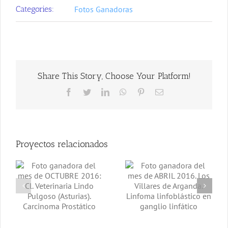
Categories:
Fotos Ganadoras
Share This Story, Choose Your Platform!
Facebook
Twitter
LinkedIn
WhatsApp
Pinterest
Correo
electrónico
Proyectos relacionados
Foto ganadora
Foto ganadora
del mes de
del mes de ABRIL
:
Marzo 2016:
2016. Los Villares
Clínica
de Arganda.
Veterinaria Goya.
Linfoma
Linfoma
linfoblástico en
linfoblástico y
ganglio linfático