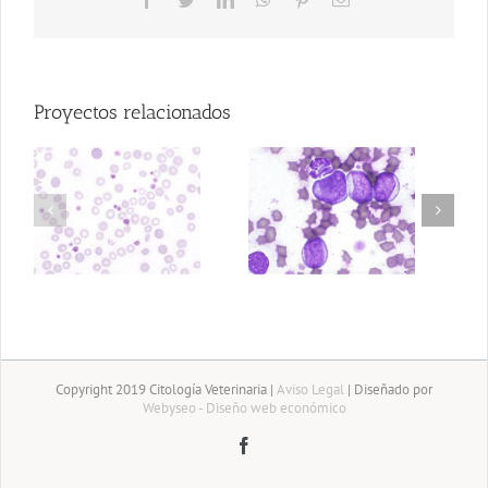
electrónico
Proyectos relacionados
Leucemia
Leishmania sp
 y
linfoblastica
is
aguda
Copyright 2019 Citología Veterinaria |
Aviso Legal
| Diseñado por
Webyseo - Diseño web económico
Facebook