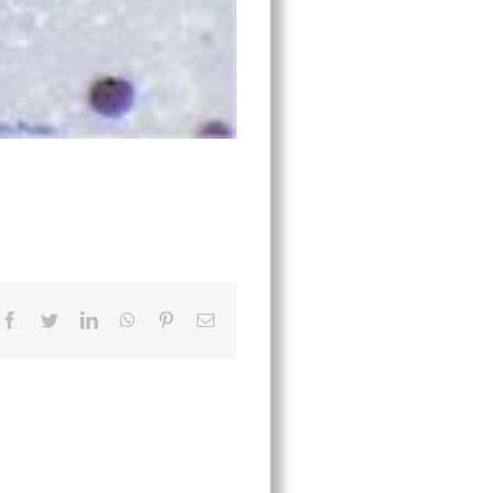
Facebook
Twitter
LinkedIn
WhatsApp
Pinterest
Correo
electrónico