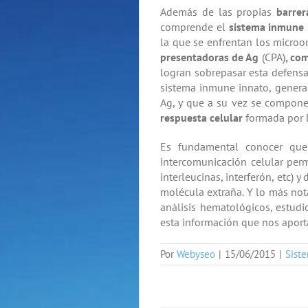
Además de las propias
barrer
comprende el
sistema inmune 
la que se enfrentan los microo
presentadoras de Ag
(CPA)
, co
logran sobrepasar esta defens
sistema inmune innato, genera 
Ag, y que a su vez se compon
respuesta celular
formada por l
Es fundamental conocer que
intercomunicación celular per
interleucinas, interferón, etc) 
molécula extraña. Y lo más not
análisis hematológicos, estudi
esta información que nos aporta
Por
Webyseo
|
15/06/2015
|
Sist