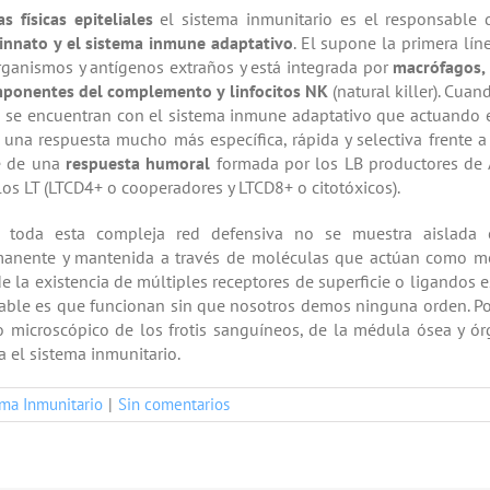
as físicas epiteliales
el sistema inmunitario es el responsable 
innato y el sistema inmune adaptativo
. El supone la primera lí
rganismos y antígenos extraños y está integrada por
macrófagos, 
mponentes del complemento y linfocitos NK
(natural killer). Cuan
a se encuentran con el sistema inmune adaptativo que actuando e
una respuesta mucho más específica, rápida y selectiva frente a
e de una
respuesta humoral
formada por los LB productores de Ac
os LT (LTCD4+ o cooperadores y LTCD8+ o citotóxicos).
 toda esta compleja red defensiva no se muestra aislada e
manente y mantenida a través de moléculas que actúan como me
y de la existencia de múltiples receptores de superficie o ligandos
able es que funcionan sin que nosotros demos ninguna orden. Por
o microscópico de los frotis sanguíneos, de la médula ósea y órg
 el sistema inmunitario.
ema Inmunitario
|
Sin comentarios