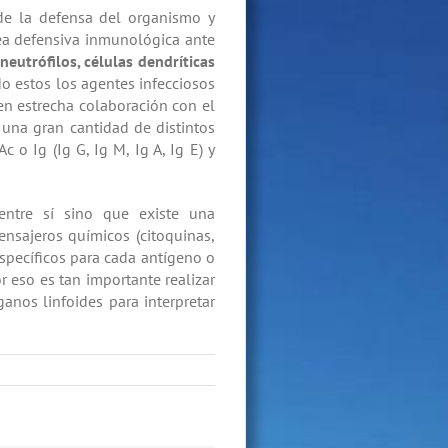
de la defensa del organismo y
nea defensiva inmunológica ante
neutrófilos, células dendríticas
do estos los agentes infecciosos
n estrecha colaboración con el
 una gran cantidad de distintos
 o Ig (Ig G, Ig M, Ig A, Ig E) y
ntre sí sino que existe una
nsajeros químicos (citoquinas,
 específicos para cada antígeno o
 eso es tan importante realizar
anos linfoides para interpretar