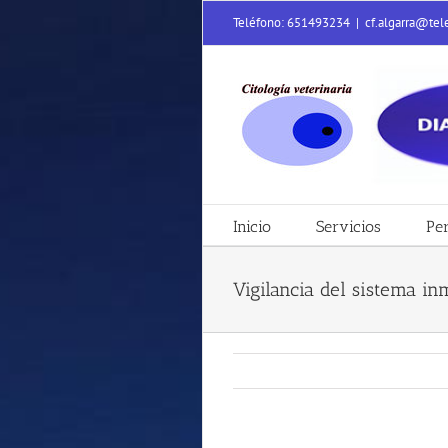
Saltar
Teléfono: 651493234
|
cf.algarra@tel
al
contenido
Inicio
Servicios
Per
Vigilancia del sistema inm